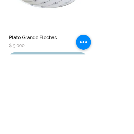
Plato Grande Flechas
Precio
$ 9.000
Agregar al carrito