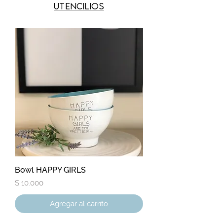
utencilios
Bowl HAPPY GIRLS
Precio
$ 10.000
Agregar al carrito