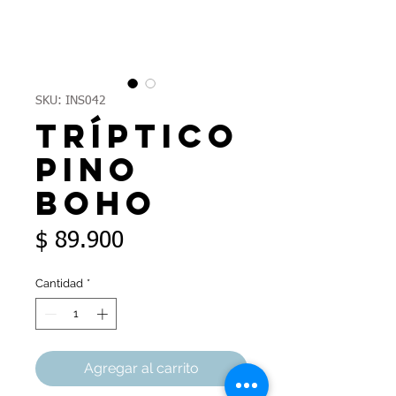
SKU: INS042
Tríptico
pino
boho
Precio
$ 89.900
Cantidad
*
Agregar al carrito