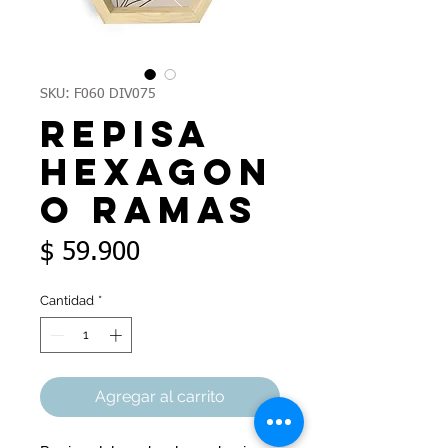
SKU: F060 DIV075
Repisa
Hexagon
o Ramas
Precio
$ 59.900
Cantidad
*
Agregar al carrito