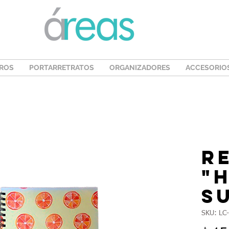
ROS
PORTARRETRATOS
ORGANIZADORES
ACCESORIO
R
"
s
SKU: LC