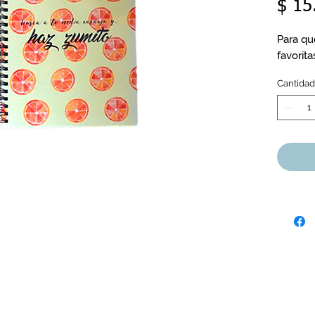
$ 15
Para qu
favorita
Cantidad
Marquetería Áreas
Cali
, Colombia