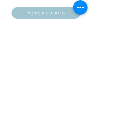
Agregar al carrito
Cuelga tus fotos y notas en este
lienzo de 30x60cm
Marquetería Áreas
Cali
, Colombia