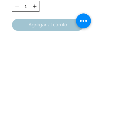
Agregar al carrito
Portarretrato en madera con
detalle en madera
Alto: 26.5 cm
Ancho: 21.5 cm
Nota:
Marquetería Áreas
Si eliges la opción de foto
Cali
, Colombia
personalizada te llegaría (o le
llegaría a la persona que quieras)
el portaretrato ya listo con la foto
que tu quieres. Esto es ideal para
regalos de novios, amigos o
familiares ;) Envíanos tu foto (1 de
13x18 cm) a