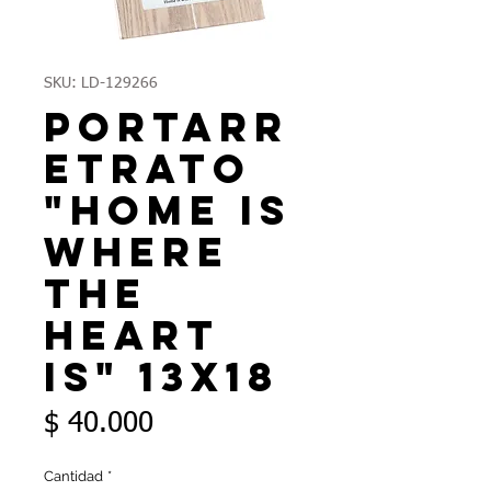
SKU: LD-129266
Portarr
etrato
"Home is
where
the
heart
is" 13x18
Precio
$ 40.000
Cantidad
*