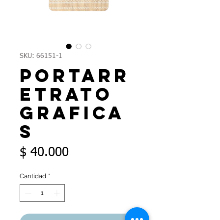
SKU: 66151-1
Portarr
etrato
grafica
s
Precio
$ 40.000
Cantidad
*