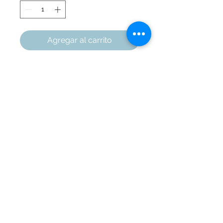
Agregar al carrito
Base en alambre y sostiene un
tubo de ensayo en vidrio
Diámetro de la base 18 CM
Alto 32 CM
Marquetería Áreas
Cali
, Colombia