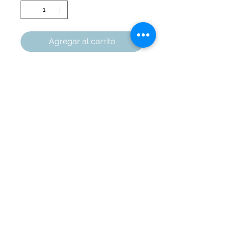
Agregar al carrito
Cuchara en madera con soporte
metálico
"Aunque pierdas el norte, tienes
más direcciones"
5 X 7 X 25 cm
Marquetería Áreas
Cali
, Colombia