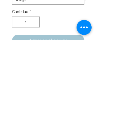
Cantidad
*
Agregar al carrito
Cuadro con marco en pino
33 X 40 cm
Marquetería Áreas
Cali
, Colombia