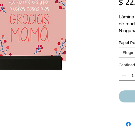
$ 22
Lámina 
de made
Ninguna
tenert
Papel R
17 x 25
Elegir
Cantidad