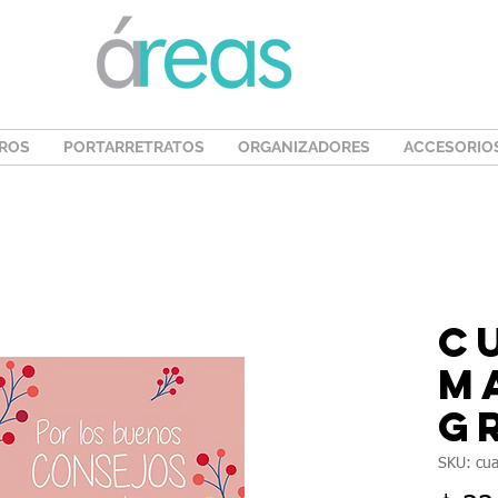
ROS
PORTARRETRATOS
ORGANIZADORES
ACCESORIO
C
M
G
SKU: cua