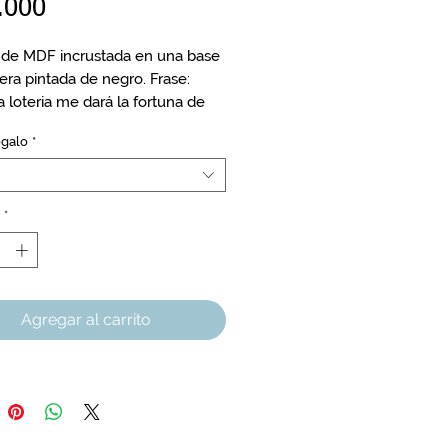
Precio
.000
de MDF incrustada en una base
ra pintada de negro. Frase:
 loteria me dará la fortuna de
e como mamá.
egalo
*
,5 cm
*
Agregar al carrito