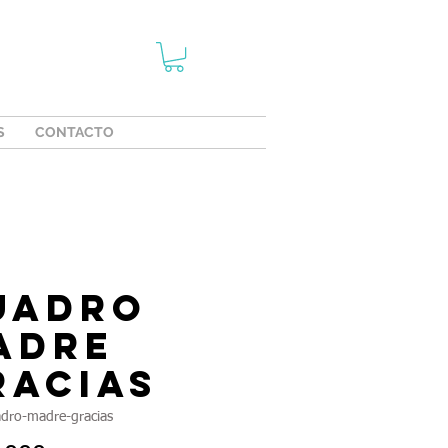
S
CONTACTO
uadro
adre
racias
dro-madre-gracias