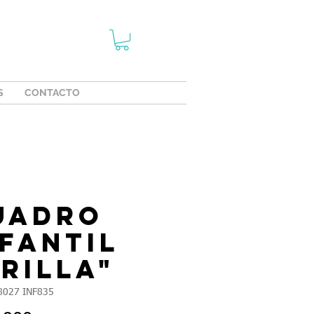
S
CONTACTO
uadro
nfantil
brilla"
8027 INF835