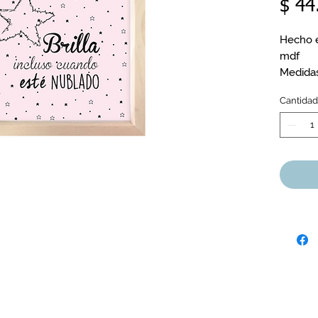
$ 44
Hecho e
mdf
Medidas
Cantidad