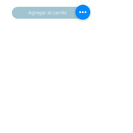
Agregar al carrito
Cuadro con marco en pino de 2
cm
Alto: 42 cm
Ancho: 32 cm
Marquetería Áreas
Cali
, Colombia