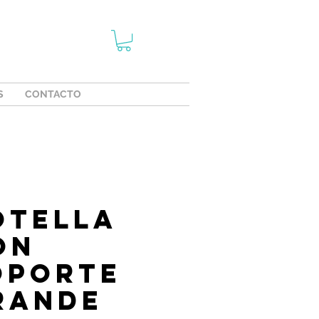
S
CONTACTO
otella
on
oporte
rande