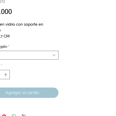
072
Precio
.000
 en vidrio con soporte en
e
17 CM
,5 CM
egalo
*
*
Agregar al carrito