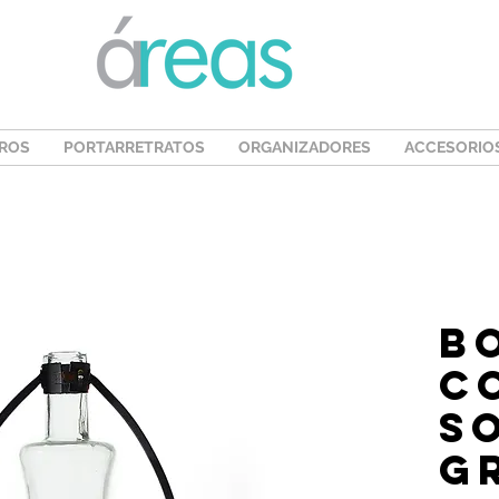
ROS
PORTARRETRATOS
ORGANIZADORES
ACCESORIO
B
c
s
g