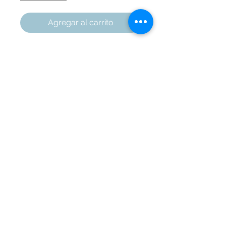
Agregar al carrito
Base acolchada con superficie en
PVC, lámpara con luz LED y
espacio para bebida.
Largo: 48 CM
Ancho: 38 CM
Alto: 7 CM
Marquetería Áreas
Cali
, Colombia