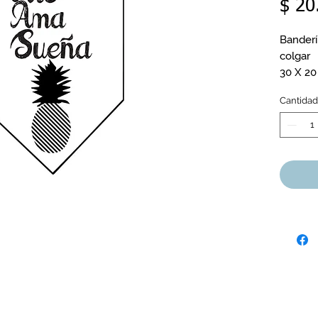
$ 20
Banderí
colgar
30 X 2
Cantidad