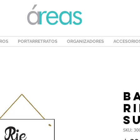
ROS
PORTARRETRATOS
ORGANIZADORES
ACCESORIO
B
R
S
SKU: 30