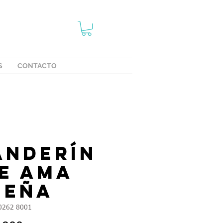
S
CONTACTO
anderín
ie Ama
ueña
0262 8001